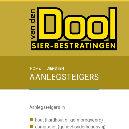
HOME
DIENSTEN
AANLEGSTEIGERS
Aanlegsteigers in:
hout (hardhout of geïmpregneerd)
composiet (geheel onderhoudsvrij)