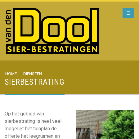
HOME
DIENSTEN
SIERBESTRATING
Op het gebied van
sierbestrating is heel veel
mogelijk: het tuinplan de
offerte het leegruimen en